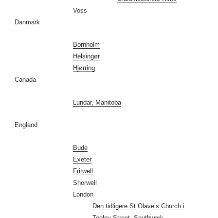
Voss
Danmark
Bornholm
Helsingør
Hjørring
Canada
Lundar, Manitoba
England
Bude
Exeter
Fritwell
Shorwell
London
Den tidligere St Olave’s Church i
Tooley Street, Southwark