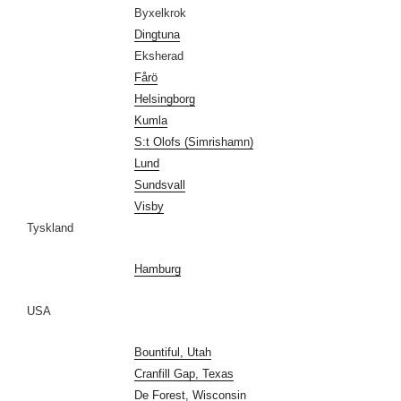
Byxelkrok
Dingtuna
Eksherad
Fårö
Helsingborg
Kumla
S:t Olofs (Simrishamn)
Lund
Sundsvall
Visby
Tyskland
Hamburg
USA
Bountiful, Utah
Cranfill Gap, Texas
De Forest, Wisconsin