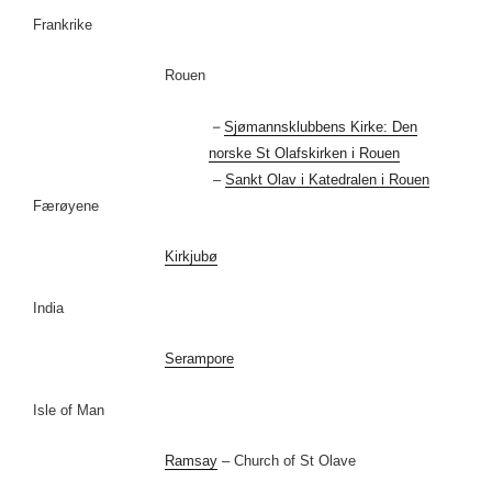
Frankrike
Rouen
–
Sjømannsklubbens Kirke: Den
norske St Olafskirken i Rouen
–
Sankt Olav i Katedralen i Rouen
Færøyene
Kirkjubø
India
Serampore
Isle of Man
Ramsay
– Church of St Olave