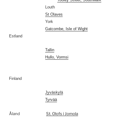
Louth
St Olaves
York
Gatcombe, Isle of Wight
Estland
Tallin
Hullo, Vormsi
Finland
Jyväskylä
Tyrvää
Åland
St. Olofs i Jomola