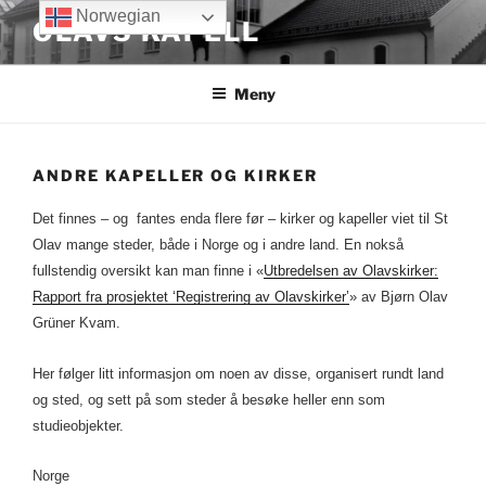
Gå
Norwegian
OLAVS KAPELL
til
innhold
Meny
ANDRE KAPELLER OG KIRKER
Det finnes – og fantes enda flere før – kirker og kapeller viet til St
Olav mange steder, både i Norge og i andre land. En nokså
fullstendig oversikt kan man finne i
«
Utbredelsen av Olavskirker:
Rapport fra prosjektet ‘Registrering av Olavskirker’
» av Bjørn Olav
Grüner Kvam.
Her følger litt informasjon om noen av disse, organisert rundt land
og sted, og sett på som steder å besøke heller enn som
studieobjekter.
Norge