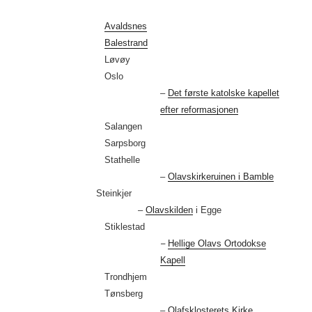
Avaldsnes
Balestrand
Løvøy
Oslo
–
Det første katolske kapellet
efter reformasjonen
Salangen
Sarpsborg
Stathelle
–
Olavskirkeruinen i Bamble
Steinkjer
–
Olavskilden
i Egge
Stiklestad
–
Hellige Olavs Ortodokse
Kapell
Trondhjem
Tønsberg
–
Olafsklosterets Kirke