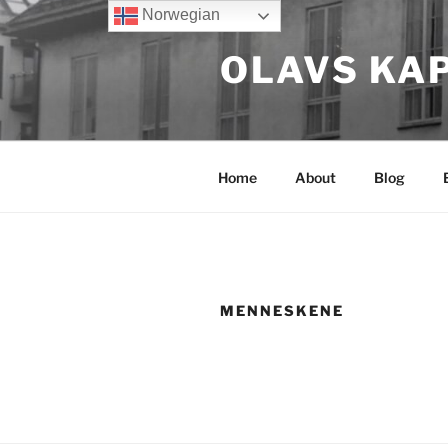
Gå
Norwegian
til
OLAVS KA
innhold
Home
About
Blog
MENNESKENE