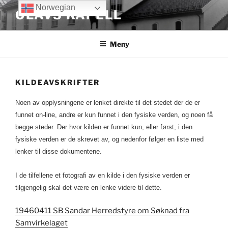
Gå
Norwegian
OLAVS KAPELL
til
innhold
Meny
KILDEAVSKRIFTER
Noen av opplysningene er lenket direkte til det stedet der de er
funnet on-line, andre er kun funnet i den fysiske verden, og noen få
begge steder. Der hvor kilden er funnet kun, eller først, i den
fysiske verden er de skrevet av, og nedenfor følger en liste med
lenker til disse dokumentene.
I de tilfellene et fotografi av en kilde i den fysiske verden er
tilgjengelig skal det være en lenke videre til dette.
19460411 SB Sandar Herredstyre om Søknad fra
Samvirkelaget