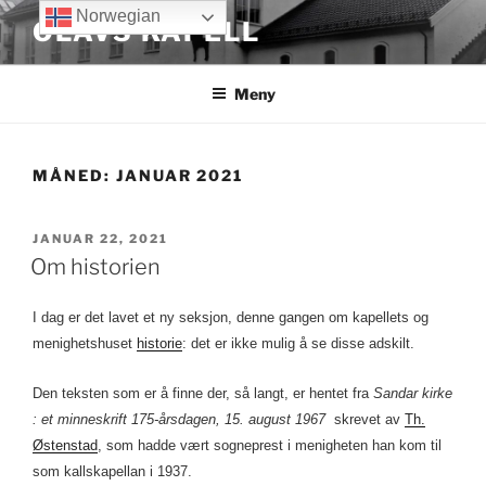
Gå
Norwegian
OLAVS KAPELL
til
innhold
Meny
MÅNED:
JANUAR 2021
PUBLISERT
JANUAR 22, 2021
Om historien
I dag er det lavet et ny seksjon, denne gangen om kapellets og
menighetshuset
historie
: det er ikke mulig å se disse adskilt.
Den teksten som er å finne der, så langt, er hentet fra
Sandar kirke
: et minneskrift 175-årsdagen, 15. august 1967
skrevet av
Th.
Østenstad
, som hadde vært sogneprest i menigheten han kom til
som kallskapellan i 1937.