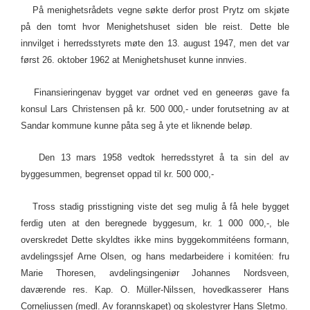
På menighetsrådets vegne søkte derfor prost Prytz om skjøte
på den tomt hvor Menighetshuset siden ble reist. Dette ble
innvilget i herredsstyrets møte den 13. august 1947, men det var
først 26. oktober 1962 at Menighetshuset kunne innvies.
Finansieringenav bygget var ordnet ved en geneerøs gave fa
konsul Lars Christensen på kr. 500 000,- under forutsetning av at
Sandar kommune kunne påta seg å yte et liknende beløp.
Den 13 mars 1958 vedtok herredsstyret å ta sin del av
byggesummen, begrenset oppad til kr. 500 000,-
Tross stadig prisstigning viste det seg mulig å få hele bygget
ferdig uten at den beregnede byggesum, kr. 1 000 000,-, ble
overskredet Dette skyldtes ikke mins byggekommitéens formann,
avdelingssjef Arne Olsen, og hans medarbeidere i komitéen: fru
Marie Thoresen, avdelingsingeniør Johannes Nordsveen,
daværende res. Kap. O. Müller-Nilssen, hovedkasserer Hans
Corneliussen (medl. Av forannskapet) og skolestyrer Hans Sletmo.