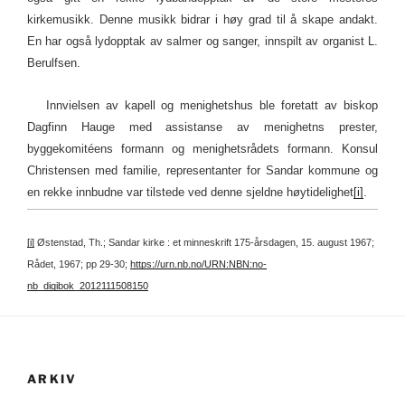
kirkemusikk. Denne musikk bidrar i høy grad til å skape andakt.
En har også lydopptak av salmer og sanger, innspilt av organist L.
Berulfsen.
Innvielsen av kapell og menighetshus ble foretatt av biskop
Dagfinn Hauge med assistanse av menighetns prester,
byggekomitéens formann og menighetsrådets formann. Konsul
Christensen med familie, representanter for Sandar kommune og
en rekke innbudne var tilstede ved denne sjeldne høytidelighet
[i]
.
[i]
Østenstad, Th.; Sandar kirke : et minneskrift 175-årsdagen, 15. august 1967;
Rådet, 1967; pp 29-30;
https://urn.nb.no/URN:NBN:no-
nb_digibok_2012111508150
ARKIV