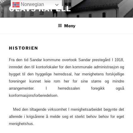
Gå
Norwegian
OLAVS KAPELL
til
innhold
Meny
HISTORIEN
Fra den tid Sandar kommune overtook Sandar prestegård I 1918,
innredet den til kontorlokaler for den kommunale administrasjon og
bygget til den hyggelige herredssal, har menighetens forskjellige
foreninger kunnet leie rom her for sine større og mindre
arrangementer. I herredssalen foregikk også
konformasjonsforberedelsen.
Med den tiltagende virksomhet I menighetsarbeidet begynte det
allerede i krigsårene å melde seg et sterkt behov behov for eget
menighetshus.