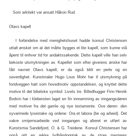
Som arkitekt var ansatt Håkon Rud.
Olavs kapell
I forbindelse med menighetshuset hadde konsul Christensen
uttalt ønsket om at det måtte bygges et lite kapell, som kunne stå
åpent til enhver tid for andaktssøkende. Dette kapell ville han selv
bekoste utsmykningen av. Kapellet som efter giverens ønske har
fått navnet Olavs kapell, er da også blitt en perle og en
severdighet. Kunstmaler Hugo Lous Mohr har tl utsmykning på
fondveggen hatt som hovedmotiv oppstandelsen, og knyttet dette
motive til det bibelske symbol: Livets tre. Billedhugger Finn Henrik
Bodvin har i klebersten laget en fin innramming av inngangsdøren
med motiver fra det gamle og nye testamente. Ove døren: den
syvarmede lysestake og ordene: Ora et labora (be og arbeid). Det
vakre smijernsarbeide ved inngangen og alteret er utført av
Kunstsmia Sandefjord, O. & G. Treidene. Konsul Christensen har
også gitt en rekke lydbåndopptak av de store mesteres