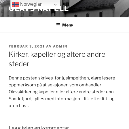
Gå
Norwegian
OLAVS KAPELL
til
innhold
Meny
PUBLISERT
FEBRUAR 3, 2021
AV
ADMIN
Kirker, kapeller og altere andre
steder
Denne posten skrives for å, simpelthen, gjøre lesere
oppmerksom på at seksjonen som omhandler
Olavskirker og kapeller eller altere andre steder enn
Sandefjord, fylles med informasjon – litt efter litt, og
uten hast.
Legg igjen en kommentar