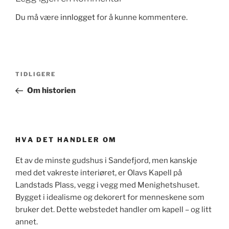
Du må være
innlogget
for å kunne kommentere.
Innleggsnavigasjon
Forrige
TIDLIGERE
innlegg
Om historien
HVA DET HANDLER OM
Et av de minste gudshus i Sandefjord, men kanskje
med det vakreste interiøret, er Olavs Kapell på
Landstads Plass, vegg i vegg med Menighetshuset.
Bygget i idealisme og dekorert for menneskene som
bruker det. Dette webstedet handler om kapell – og litt
annet.