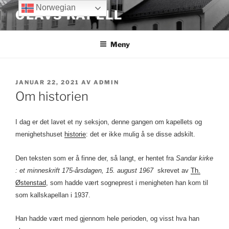
Gå
Norwegian
OLAVS KAPELL
til
innhold
Meny
PUBLISERT
JANUAR 22, 2021
AV
ADMIN
Om historien
I dag er det lavet et ny seksjon, denne gangen om kapellets og
menighetshuset
historie
: det er ikke mulig å se disse adskilt.
Den teksten som er å finne der, så langt, er hentet fra
Sandar kirke
: et minneskrift 175-årsdagen, 15. august 1967
skrevet av
Th.
Østenstad
, som hadde vært sogneprest i menigheten han kom til
som kallskapellan i 1937.
Han hadde vært med gjennom hele perioden, og visst hva han