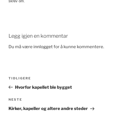
skrev om.
Legg igjen en kommentar
Du må være
innlogget
for å kunne kommentere.
Innleggsnavigasjon
Forrige
TIDLIGERE
innlegg
Hvorfor kapellet ble bygget
Neste
NESTE
innlegg
Kirker, kapeller og altere andre steder